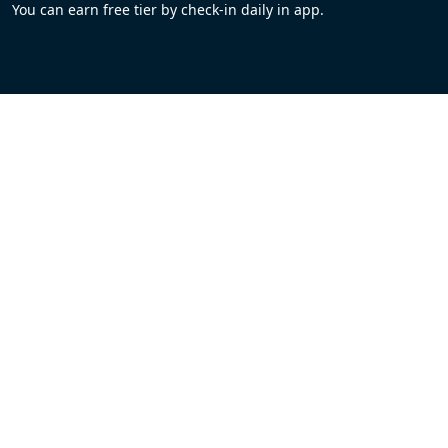
You can earn free tier by check-in daily in app.
Footer
FAQs