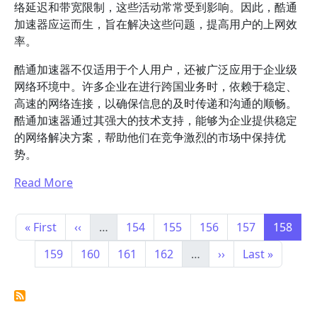
络延迟和带宽限制，这些活动常常受到影响。因此，酷通
加速器应运而生，旨在解决这些问题，提高用户的上网效
率。
酷通加速器不仅适用于个人用户，还被广泛应用于企业级
网络环境中。许多企业在进行跨国业务时，依赖于稳定、
高速的网络连接，以确保信息的及时传递和沟通的顺畅。
酷通加速器通过其强大的技术支持，能够为企业提供稳定
的网络解决方案，帮助他们在竞争激烈的市场中保持优
势。
Read More
分页
首页
前一页
Page
Page
Page
Page
Page
« First
‹‹
…
154
155
156
157
158
Page
Page
Page
Page
下一页
末页
159
160
161
162
…
››
Last »