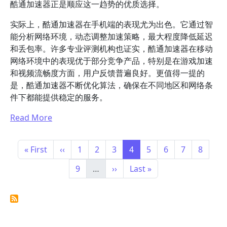
酷通加速器正是顺应这一趋势的优质选择。
实际上，酷通加速器在手机端的表现尤为出色。它通过智
能分析网络环境，动态调整加速策略，最大程度降低延迟
和丢包率。许多专业评测机构也证实，酷通加速器在移动
网络环境中的表现优于部分竞争产品，特别是在游戏加速
和视频流畅度方面，用户反馈普遍良好。更值得一提的
是，酷通加速器不断优化算法，确保在不同地区和网络条
件下都能提供稳定的服务。
Read More
分页
首页
前一页
Page
Page
Page
Page
Page
Page
Page
Page
« First
‹‹
1
2
3
4
5
6
7
8
Page
下一页
末页
9
…
››
Last »